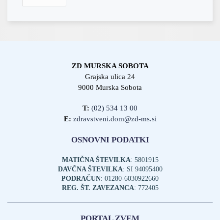
ZD MURSKA SOBOTA
Grajska ulica 24
9000 Murska Sobota
T:
(02) 534 13 00
E:
zdravstveni.dom@zd-ms.si
OSNOVNI PODATKI
MATIČNA ŠTEVILKA
: 5801915
DAVČNA ŠTEVILKA
: SI 94095400
PODRAČUN
: 01280-6030922660
REG. ŠT. ZAVEZANCA
: 772405
PORTAL ZVEM