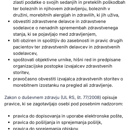
zlasti podatke o svojih sedanjih in preteklih poškodbah
ter boleznih in njihovem zdravljenju, boleznih v
družini, morebitnih alergijah in zdravilih, ki jih uživa,
obvestiti zdravstvene delavce in zdravstvene
sodelavce o nenadnih spremembah zdravstvenega
stanja, ki se pojavljajo med zdravljenjem,
biti obziren in spoštljiv do zasebnosti in pravic drugih
pacientov ter zdravstvenih delavcev in zdravstvenih
sodelavcev,
spoštovati objektivne urnike, hišni red in predpisane
organizacijske postopke izvajalcev zdravstvenih
storitev,
pravočasno obvestiti izvajalca zdravstvenih storitev o
morebitnem izostanku na pregled ali zdravljenje.
Zakon o duševnem zdravju (UL RS, št. 77/2008)
opisuje
pravice, ki se zagotavljajo osebi pod posebnim nadzorom:
pravica do dopisovanja in uporabe elektronske pošte,
pravica do pošiljanja in sprejemanja pošiljk,
pravica do sprejemanja obiskov,