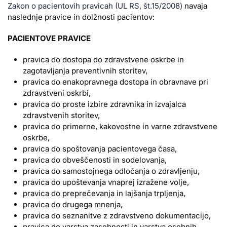
Zakon o pacientovih pravicah (UL RS, št.15/2008)
navaja
naslednje pravice in dolžnosti pacientov:
PACIENTOVE PRAVICE
pravica do dostopa do zdravstvene oskrbe in
zagotavljanja preventivnih storitev,
pravica do enakopravnega dostopa in obravnave pri
zdravstveni oskrbi,
pravica do proste izbire zdravnika in izvajalca
zdravstvenih storitev,
pravica do primerne, kakovostne in varne zdravstvene
oskrbe,
pravica do spoštovanja pacientovega časa,
pravica do obveščenosti in sodelovanja,
pravica do samostojnega odločanja o zdravljenju,
pravica do upoštevanja vnaprej izražene volje,
pravica do preprečevanja in lajšanja trpljenja,
pravica do drugega mnenja,
pravica do seznanitve z zdravstveno dokumentacijo,
pravica do varstva zasebnosti in varstva osebnih