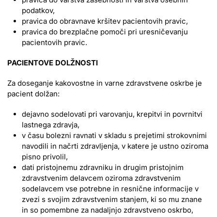
podatkov,
pravica do obravnave kršitev pacientovih pravic,
pravica do brezplačne pomoči pri uresničevanju
pacientovih pravic.
PACIENTOVE DOLŽNOSTI
Za doseganje kakovostne in varne zdravstvene oskrbe je
pacient dolžan:
dejavno sodelovati pri varovanju, krepitvi in povrnitvi
lastnega zdravja,
v času bolezni ravnati v skladu s prejetimi strokovnimi
navodili in načrti zdravljenja, v katere je ustno oziroma
pisno privolil,
dati pristojnemu zdravniku in drugim pristojnim
zdravstvenim delavcem oziroma zdravstvenim
sodelavcem vse potrebne in resnične informacije v
zvezi s svojim zdravstvenim stanjem, ki so mu znane
in so pomembne za nadaljnjo zdravstveno oskrbo,