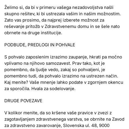
Želimo si, da bi v primeru vašega nezadovoljstva našli
skupno rešitev, ki bi ustrezala vašim in našim možnostim.
Zato vas prosimo, da najprej izberete možnost za
reševanje pritožb v Zdravstvenemu domu in se šele nato
obrnete na druge institucije.
PODBUDE, PREDLOGI IN POHVALE
S pohvalo zaposlenim izrazimo zaupanje, hkrati pa močno
vplivamo na njihovo samozavest. Prav tako, kot je
pomembno, da ljudje vedo, zakaj so pohvaljeni, je
pomembno tudi, da pohvalo izrazimo na ustrezen način.
Kaj menite? Vaše mnenje lahko podate v zgornjem okencu
za sporočila. Hvala za sodelovanje.
DRUGE POVEZAVE
V kolikor menite, da so kršene vaše pravice v zvezi z
zagotavljanjem zdravstvenega varstva, se obrnite na Zavod
za zdravstveno zavarovanje, Slovenska ul. 48, 9000