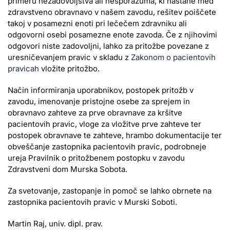
primeru nezadovoljstva ali nesporazuma, ki nastane med
zdravstveno obravnavo v našem zavodu, rešitev poiščete
takoj v posamezni enoti pri lečečem zdravniku ali
odgovorni osebi posamezne enote zavoda. Če z njihovimi
odgovori niste zadovoljni, lahko za pritožbe povezane z
uresničevanjem pravic v skladu z
Zakonom o pacientovih
pravicah
vložite pritožbo.
Način informiranja uporabnikov, postopek pritožb v
zavodu, imenovanje pristojne osebe za sprejem in
obravnavo zahteve za prve obravnave za kršitve
pacientovih pravic, vloge za vložitve prve zahteve ter
postopek obravnave te zahteve, hrambo dokumentacije ter
obveščanje zastopnika pacientovih pravic, podrobneje
ureja Pravilnik o pritožbenem postopku v zavodu
Zdravstveni dom Murska Sobota.
Za svetovanje, zastopanje in pomoč se lahko obrnete na
zastopnika pacientovih pravic v Murski Soboti.
Martin Raj, univ. dipl. prav.