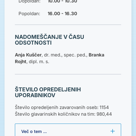
Dopoldan:
10.00 - 10.30
Popoldan:
16.00 - 16.30
NADOMEŠČANJE V ČASU
ODSOTNOSTI
Anja Kuščer
, dr. med., spec. ped.,
Branka
Rojht
, dipl. m. s.
ŠTEVILO OPREDELJENIH
UPORABNIKOV
Število opredeljenih zavarovanih oseb: 1154
Število glavarinskih količnikov na tim: 980,44
Več o tem ...