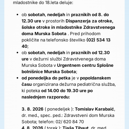
mladostnike do 18.leta deluje:
ob
sobotah
,
nedeljah
in
praznikih
od 8. do
12.30 ure
v prostorih
Dispanzerja za otroke,
šolske otroke in mladostnike Zdravstvenega
doma Murska Sobota
. Pred prihodom
pokličite na telefonsko številko
(02) 534 13
40
;
ob
sobotah
,
nedeljah
in
praznikih
od 12.30
ure
v dežurni službi Zdravstvenega doma
Murska Sobota v
Urgentnem centru Splošne
bolnišnice Murska Sobota
;
od ponedeljka do petka
je v
popoldanskem
času
organizirana dežurna pediatrična služba,
ki poteka
od 14.00 do 19.30 ure po
naslednjem razporedu:
3. 8. 2026
( ponedeljek ):
Tomislav Karabaić
,
dr. med., spec. ped.: Zdravstveni dom Murska
Sobota; telefon: 02/ 620 84 70
4. 8. 2026
( torek ):
Tjaša Tibaut
, dr. med.,