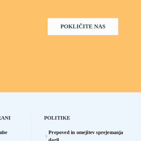
POKLIČITE NAS
RANI
POLITIKE
embe
Prepoved in omejitev sprejemanja
daril