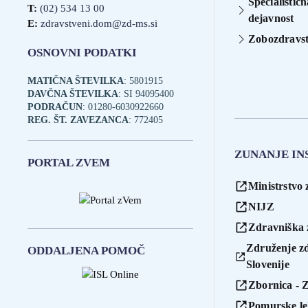
Specialistič
T:
(02) 534 13 00
dejavnost
E:
zdravstveni.dom@zd-ms.si
Zobozdravst
OSNOVNI PODATKI
MATIČNA ŠTEVILKA
: 5801915
DAVČNA ŠTEVILKA
: SI 94095400
PODRAČUN
: 01280-6030922660
REG. ŠT. ZAVEZANCA
: 772405
ZUNANJE IN
PORTAL ZVEM
Ministrstvo 
NIJZ
Zdravniška 
Združenje z
ODDALJENA POMOČ
Slovenije
Zbornica - 
Pomurske l