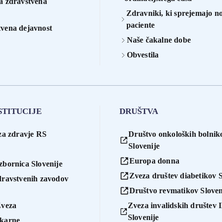
na zdravstvena
Zdravniki, ki sprejemajo n
paciente
vena dejavnost
Naše čakalne dobe
Obvestila
STITUCIJE
DRUŠTVA
za zdravje RS
Društvo onkoloških bolnik
Slovenije
Europa donna
zbornica Slovenije
Zveza društev diabetikov S
dravstvenih zavodov
Društvo revmatikov Sloven
Zveza
Zveza invalidskih društev
Slovenije
ekarne