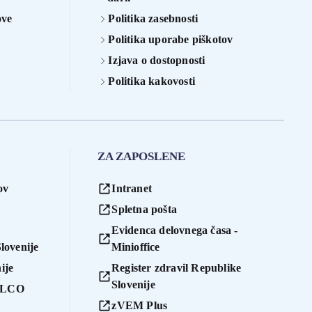
ove
Politika zasebnosti
Politika uporabe piškotov
Izjava o dostopnosti
Politika kakovosti
ZA ZAPOSLENE
ov
Intranet
Spletna pošta
Evidenca delovnega časa -
lovenije
Minioffice
ije
Register zdravil Republike
Slovenije
 ILCO
zVEM Plus