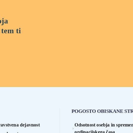
oja
 tem ti
POGOSTO OBISKANE ST
avstvena dejavnost
Odsotnost osebja in sprem
ordinacijskega časa