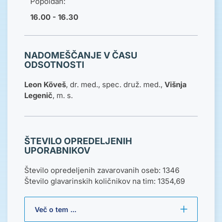
Popoldan:
16.00 - 16.30
NADOMEŠČANJE V ČASU
ODSOTNOSTI
Leon Köveš
, dr. med., spec. druž. med.,
Višnja
Legenič
, m. s.
ŠTEVILO OPREDELJENIH
UPORABNIKOV
Število opredeljenih zavarovanih oseb: 1346
Število glavarinskih količnikov na tim: 1354,69
Več o tem ...